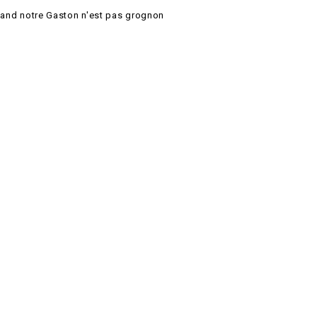
and notre Gaston n'est pas grognon
Le Temps de Lire
Li
48 Grand’rue B-6800 Libramont-Chevigny
Com
+32 61 22 47 86
ils
info@letempsdelire.be
Dès 